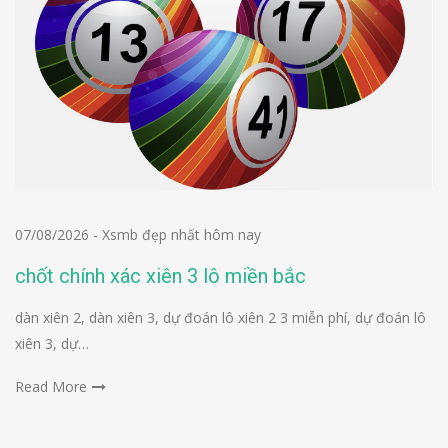
07/08/2026
-
Xsmb đẹp nhất hôm nay
chốt chính xác xiên 3 lô miền bắc
dàn xiên 2, dàn xiên 3, dự đoán lô xiên 2 3 miễn phí, dự đoán lô
xiên 3, dự…
Read More