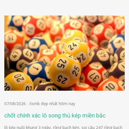
07/08/2026
-
Xsmb đẹp nhất hôm nay
chốt chính xác lô song thủ kép miền bắc
lô kép nuôi khung 3 ngày, rồng bạch kim, soi cầu 247 rồng bạch