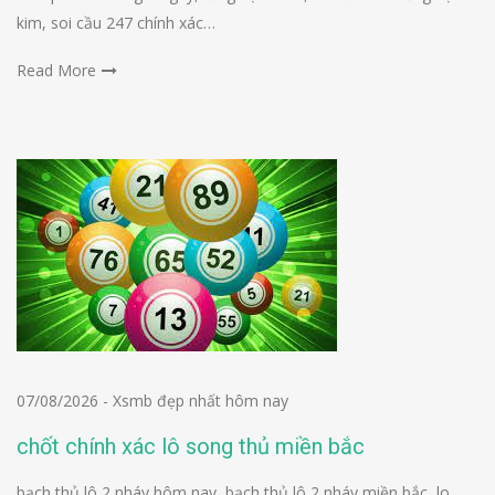
kim, soi cầu 247 chính xác…
Read More
07/08/2026
-
Xsmb đẹp nhất hôm nay
chốt chính xác lô song thủ miền bắc
bạch thủ lô 2 nháy hôm nay, bạch thủ lô 2 nháy miền bắc, lo