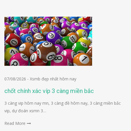
07/08/2026
-
Xsmb đẹp nhất hôm nay
chốt chính xác víp 3 càng miền bắc
3 càng vip hôm nay mn, 3 càng đề hôm nay, 3 càng miền bắc
vip, dự đoán xsmn 3…
Read More