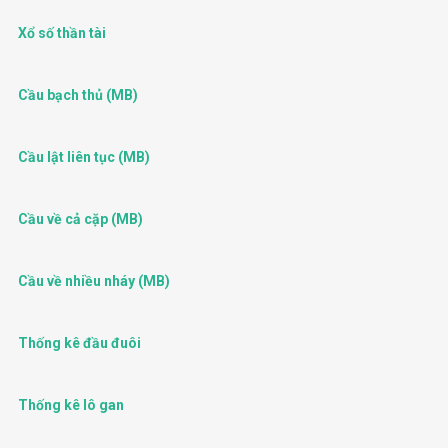
Xổ số thần tài
Cầu bạch thủ (MB)
Cầu lật liên tục (MB)
Cầu về cả cặp (MB)
Cầu về nhiều nháy (MB)
Thống kê đầu đuôi
Thống kê lô gan