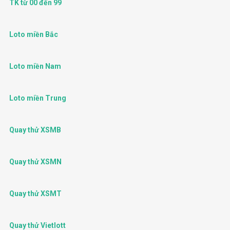
TK từ 00 đến 99
Loto miền Bắc
Loto miền Nam
Loto miền Trung
Quay thử XSMB
Quay thử XSMN
Quay thử XSMT
Quay thử Vietlott