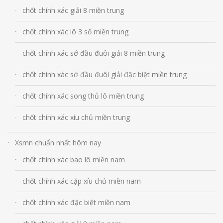
chốt chính xác giải 8 miền trung
chốt chính xác lô 3 số miền trung
chốt chính xác sớ đầu đuôi giải 8 miền trung
chốt chính xác sớ đầu đuôi giải đặc biệt miền trung
chốt chính xác song thủ lô miền trung
chốt chính xác xíu chủ miền trung
Xsmn chuẩn nhất hôm nay
chốt chính xác bao lô miền nam
chốt chính xác cặp xíu chủ miền nam
chốt chính xác đặc biệt miền nam