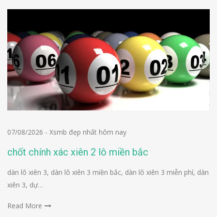
07/08/2026
-
Xsmb đẹp nhất hôm nay
chốt chính xác xiên 2 lô miền bắc
dàn lô xiên 3, dàn lô xiên 3 miền bắc, dàn lô xiên 3 miễn phí, dàn
xiên 3, dự…
Read More