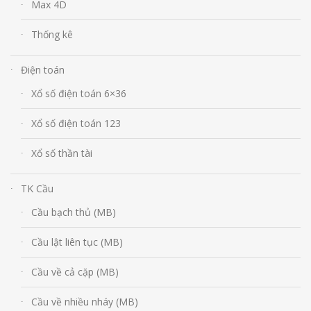
Max 4D
Thống kê
Điện toán
Xổ số điện toán 6×36
Xổ số điện toán 123
Xổ số thần tài
TK Cầu
Cầu bạch thủ (MB)
Cầu lật liên tục (MB)
Cầu về cả cặp (MB)
Cầu về nhiều nháy (MB)