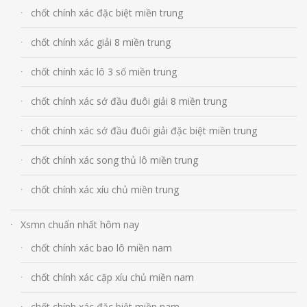
chốt chính xác đặc biệt miền trung
chốt chính xác giải 8 miền trung
chốt chính xác lô 3 số miền trung
chốt chính xác sớ đầu đuôi giải 8 miền trung
chốt chính xác sớ đầu đuôi giải đặc biệt miền trung
chốt chính xác song thủ lô miền trung
chốt chính xác xíu chủ miền trung
Xsmn chuẩn nhất hôm nay
chốt chính xác bao lô miền nam
chốt chính xác cặp xíu chủ miền nam
chốt chính xác đặc biệt miền nam