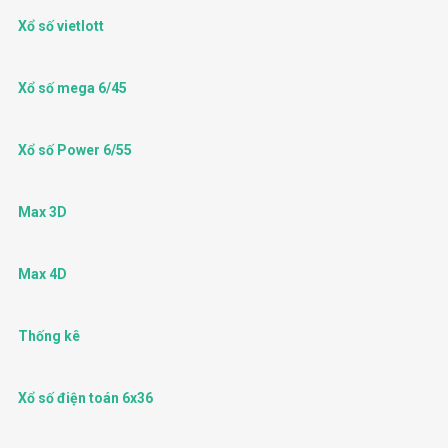
Xổ số vietlott
Xổ số mega 6/45
Xổ số Power 6/55
Max 3D
Max 4D
Thống kê
Xổ số điện toán 6x36