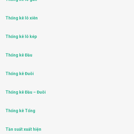
Thống kê lô xiên
Thống kê lô kép
Thống kê Đầu
Thống kê Đuôi
Thống kê Đầu – Đuôi
Thống kê Tổng
Tần suất xuất hiện