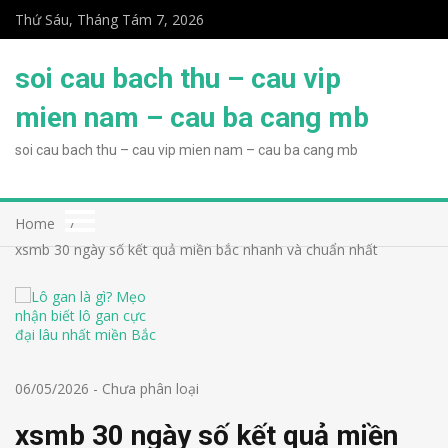
Thứ Sáu, Tháng Tám 7, 2026
soi cau bach thu – cau vip
mien nam – cau ba cang mb
soi cau bach thu – cau vip mien nam – cau ba cang mb
Home
xsmb 30 ngày số kết quả miền bắc nhanh và chuẩn nhất
06/05/2026
-
Chưa phân loại
xsmb 30 ngày số kết quả miền