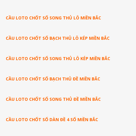
CẦU LOTO CHỐT SỐ SONG THỦ LÔ MIỀN BẮC
CẦU LOTO CHỐT SỐ BẠCH THỦ LÔ KÉP MIỀN BẮC
CẦU LOTO CHỐT SỐ SONG THỦ LÔ KÉP MIỀN BẮC
CẦU LOTO CHỐT SỐ BẠCH THỦ ĐỀ MIỀN BẮC
CẦU LOTO CHỐT SỐ SONG THỦ ĐỀ MIỀN BẮC
CẦU LOTO CHỐT SỐ DÀN ĐỀ 4 SỐ MIỀN BẮC