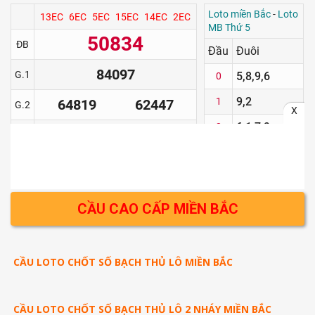
CẦU CAO CẤP MIỀN BẮC
CẦU LOTO CHỐT SỐ BẠCH THỦ LÔ MIỀN BẮC
CẦU LOTO CHỐT SỐ BẠCH THỦ LÔ 2 NHÁY MIỀN BẮC