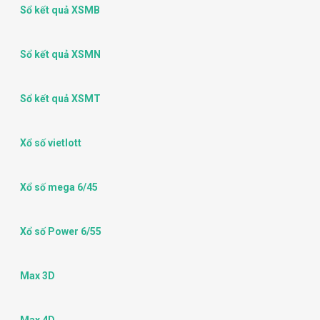
Sổ kết quả XSMB
Sổ kết quả XSMN
Sổ kết quả XSMT
Xổ số vietlott
Xổ số mega 6/45
Xổ số Power 6/55
Max 3D