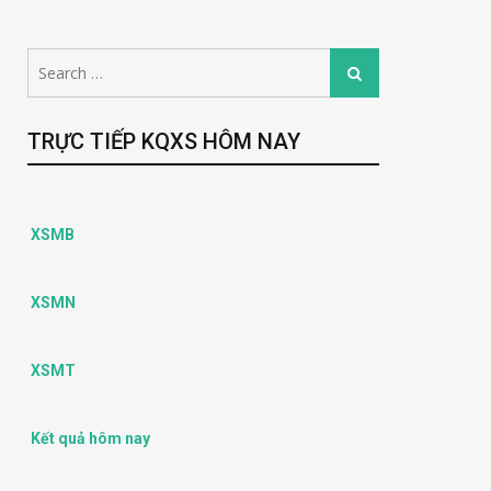
Search
Search
for:
TRỰC TIẾP KQXS HÔM NAY
XSMB
XSMN
XSMT
Kết quả hôm nay