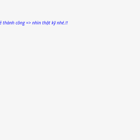
 thành công => nhìn thật kỹ nhé.!!