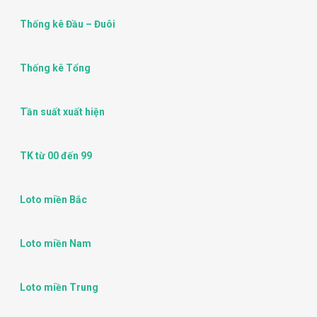
Thống kê Đầu – Đuôi
Thống kê Tổng
Tần suất xuất hiện
TK từ 00 đến 99
Loto miền Bắc
Loto miền Nam
Loto miền Trung