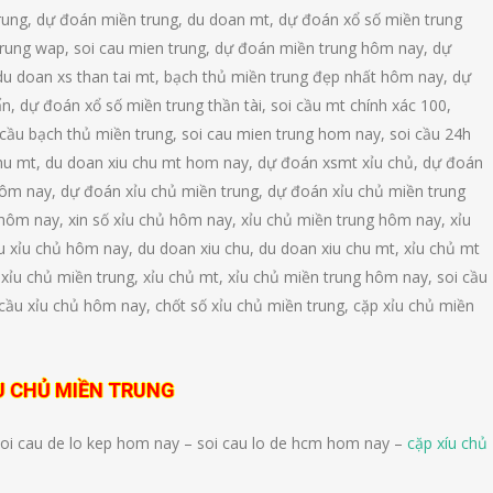
trung, dự đoán miền trung, du doan mt, dự đoán xổ số miền trung
trung wap, soi cau mien trung, dự đoán miền trung hôm nay, dự
du doan xs than tai mt, bạch thủ miền trung đẹp nhất hôm nay, dự
n, dự đoán xổ số miền trung thần tài, soi cầu mt chính xác 100,
 cầu bạch thủ miền trung, soi cau mien trung hom nay, soi cầu 24h
hu mt, du doan xiu chu mt hom nay, dự đoán xsmt xỉu chủ, dự đoán
ôm nay, dự đoán xỉu chủ miền trung, dự đoán xỉu chủ miền trung
 hôm nay, xin số xỉu chủ hôm nay, xỉu chủ miền trung hôm nay, xỉu
 xỉu chủ hôm nay, du doan xiu chu, du doan xiu chu mt, xỉu chủ mt
 xỉu chủ miền trung, xỉu chủ mt, xỉu chủ miền trung hôm nay, soi cầu
 cầu xỉu chủ hôm nay, chốt số xỉu chủ miền trung, cặp xỉu chủ miền
U CHỦ MIỀN TRUNG
oi cau de lo kep hom nay – soi cau lo de hcm hom nay –
cặp xíu chủ