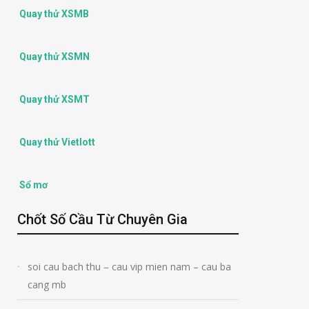
Quay thử XSMB
Quay thử XSMN
Quay thử XSMT
Quay thử Vietlott
Sổ mơ
Chốt Số Cầu Từ Chuyên Gia
soi cau bach thu – cau vip mien nam – cau ba
cang mb