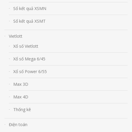
Sổ kết quả XSMN
Sổ kết quả XSMT
Vietlott
Xổ số Vietlott
Xổ số Mega 6/45
Xổ số Power 6/55
Max 3D
Max 4D
Thống kê
Điện toán