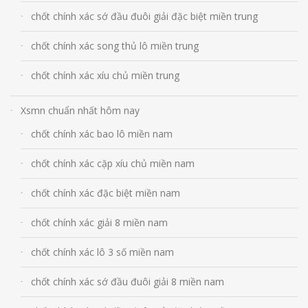
chốt chính xác sớ đầu đuôi giải đặc biệt miền trung
chốt chính xác song thủ lô miền trung
chốt chính xác xíu chủ miền trung
Xsmn chuẩn nhất hôm nay
chốt chính xác bao lô miền nam
chốt chính xác cặp xíu chủ miền nam
chốt chính xác đặc biệt miền nam
chốt chính xác giải 8 miền nam
chốt chính xác lô 3 số miền nam
chốt chính xác sớ đầu đuôi giải 8 miền nam