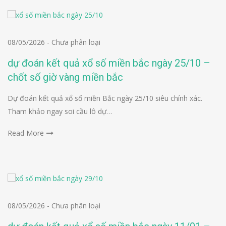
08/05/2026
-
Chưa phân loại
dự đoán kết quả xổ số miền bắc ngày 25/10 –
chốt số giờ vàng miền bắc
Dự đoán kết quả xổ số miền Bắc ngày 25/10 siêu chính xác.
Tham khảo ngay soi cầu lô dự…
Read More
08/05/2026
-
Chưa phân loại