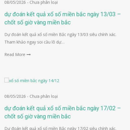
08/05/2026
-
Chưa phân loại
dự đoán kết quả xổ số miền bắc ngày 13/03 –
chốt số giờ vàng miền bắc
Dự đoán kết quả xổ số miền Bắc ngày 13/03 siêu chính xác.
Tham khảo ngay soi cầu lô dự…
Read More
08/05/2026
-
Chưa phân loại
dự đoán kết quả xổ số miền bắc ngày 17/02 –
chốt số giờ vàng miền bắc
Dự đoán kết quả xổ số miền Bắc ngày 17/02 siêu chính xác.