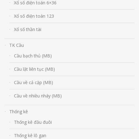
Xổ số điện toán 6×36
Xổ số điện toán 123
Xổ số thần tài
TK Cầu
Cầu bạch thủ (MB)
Cầu lật liên tục (MB)
Cầu về cả cặp (MB)
Cầu về nhiều nháy (MB)
Thống kê
Thống kê đầu đuôi
Thống kê lô gan