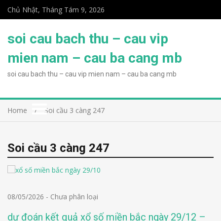
Chủ Nhật, Tháng Tám 9, 2026
soi cau bach thu – cau vip
mien nam – cau ba cang mb
soi cau bach thu – cau vip mien nam – cau ba cang mb
Home
Soi cầu 3 càng 247
Soi cầu 3 càng 247
08/05/2026
-
Chưa phân loại
dự đoán kết quả xổ số miền bắc ngày 29/12 –