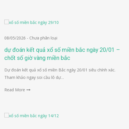
08/05/2026
-
Chưa phân loại
dự đoán kết quả xổ số miền bắc ngày 20/01 –
chốt số giờ vàng miền bắc
Dự đoán kết quả xổ số miền Bắc ngày 20/01 siêu chính xác.
Tham khảo ngay soi cầu lô dự…
Read More