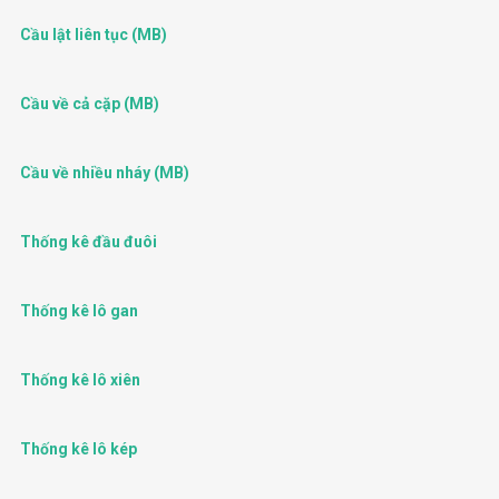
Cầu lật liên tục (MB)
Cầu về cả cặp (MB)
Cầu về nhiều nháy (MB)
Thống kê đầu đuôi
Thống kê lô gan
Thống kê lô xiên
Thống kê lô kép