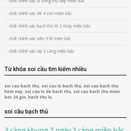
chốt chính xác lô song thủ kép miền bắc
chốt chính xác đề 4 con miền bắc
chốt chính xác bạch thủ lô 2 nháy miền bắc
chốt chính xác xiên 3 lô miền bắc
chốt chính xác víp 3 càng miền bắc
Từ khóa soi cầu tìm kiếm nhiều
soi cau bach thu
,
soi cau lo bach thu
,
soi cau bach thu
hom nay
,
soi cau lo de bach thu
,
soi cau bach thu mien
bac 24 gio
,
bach thu lo
,
soi cầu bạch thủ
3 càng khung 7 ngày
3 càng miền bắc