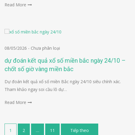
Read More
08/05/2026
-
Chưa phân loại
dự đoán kết quả xổ số miền bắc ngày 24/10 –
chốt số giờ vàng miền bắc
Dự đoán kết quả xổ số miền Bắc ngày 24/10 siêu chính xác.
Tham khảo ngay soi cầu lô dự…
Read More
Điều
1
2
…
11
Tiếp theo