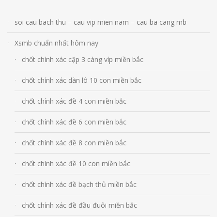
soi cau bach thu – cau vip mien nam – cau ba cang mb
Xsmb chuẩn nhất hôm nay
chốt chính xác cặp 3 càng víp miền bắc
chốt chính xác dàn lô 10 con miền bắc
chốt chính xác đề 4 con miền bắc
chốt chính xác đề 6 con miền bắc
chốt chính xác đề 8 con miền bắc
chốt chính xác đề 10 con miền bắc
chốt chính xác đề bạch thủ miền bắc
chốt chính xác đề đầu đuôi miền bắc