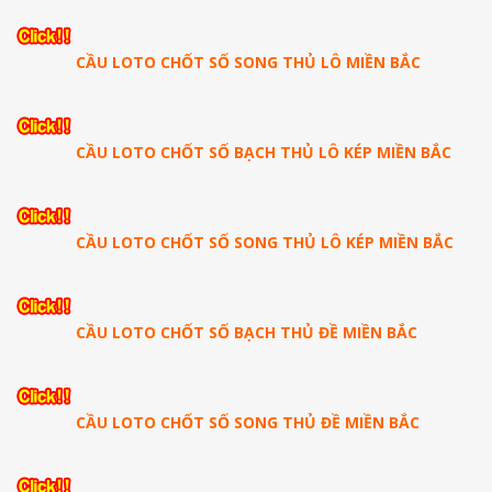
CẦU LOTO CHỐT SỐ SONG THỦ LÔ MIỀN BẮC
CẦU LOTO CHỐT SỐ BẠCH THỦ LÔ KÉP MIỀN BẮC
CẦU LOTO CHỐT SỐ SONG THỦ LÔ KÉP MIỀN BẮC
CẦU LOTO CHỐT SỐ BẠCH THỦ ĐỀ MIỀN BẮC
CẦU LOTO CHỐT SỐ SONG THỦ ĐỀ MIỀN BẮC