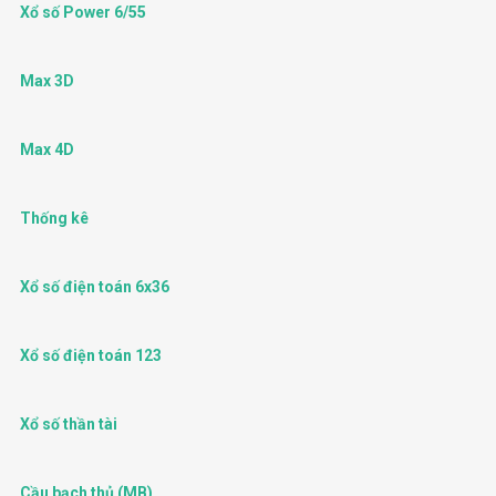
Xổ số Power 6/55
Max 3D
Max 4D
Thống kê
Xổ số điện toán 6x36
Xổ số điện toán 123
Xổ số thần tài
Cầu bạch thủ (MB)