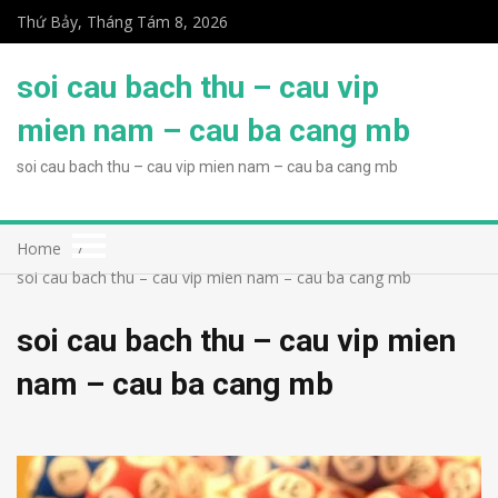
Thứ Bảy, Tháng Tám 8, 2026
soi cau bach thu – cau vip
mien nam – cau ba cang mb
soi cau bach thu – cau vip mien nam – cau ba cang mb
Home
soi cau bach thu – cau vip mien nam – cau ba cang mb
soi cau bach thu – cau vip mien
nam – cau ba cang mb