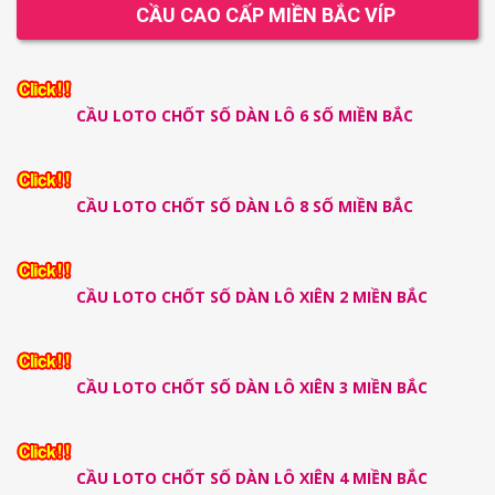
CẦU CAO CẤP MIỀN BẮC VÍP
CẦU LOTO CHỐT SỐ DÀN LÔ 6 SỐ MIỀN BẮC
CẦU LOTO CHỐT SỐ DÀN LÔ 8 SỐ MIỀN BẮC
CẦU LOTO CHỐT SỐ DÀN LÔ XIÊN 2 MIỀN BẮC
CẦU LOTO CHỐT SỐ DÀN LÔ XIÊN 3 MIỀN BẮC
CẦU LOTO CHỐT SỐ DÀN LÔ XIÊN 4 MIỀN BẮC