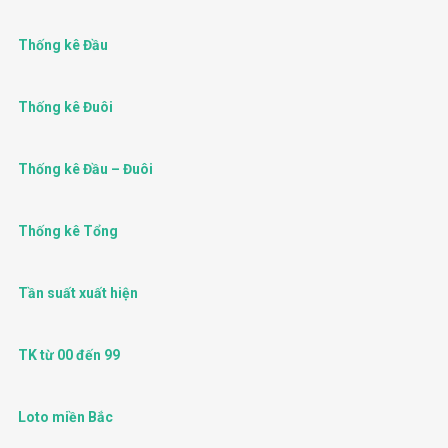
Thống kê Đầu
Thống kê Đuôi
Thống kê Đầu – Đuôi
Thống kê Tổng
Tần suất xuất hiện
TK từ 00 đến 99
Loto miền Bắc