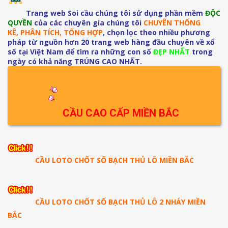
Trang web
Soi cầu chúng tôi
sử dụng phần mềm
ĐỘC
QUYỀN
của các chuyên gia chúng tôi
CHUYÊN THỐNG
KÊ
, PHÂN TÍCH, TỔNG HỢP
, chọn lọc theo nhiều phương
pháp từ nguồn hơn
20 trang web
hàng đầu chuyên về xổ
số tại Việt Nam để tìm ra những con số
ĐẸP NHẤT
trong
ngày có khả năng
TRÚNG CAO NHẤT
.
CẦU CAO CẤP MIỀN BẮC
CẦU LOTO CHỐT SỐ BẠCH THỦ LÔ MIỀN BẮC
CẦU LOTO CHỐT SỐ BẠCH THỦ LÔ 2 NHÁY MIỀN
BẮC