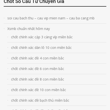
Chốt Số Cầu Từ Chuyên Gia
soi cau bach thu – cau vip mien nam – cau ba cang mb
Xsmb chuẩn nhất hôm nay
chốt chính xác cặp 3 càng víp miền bắc
chốt chính xác dàn lô 10 con miền bắc
chốt chính xác đề 4 con miền bắc
chốt chính xác đề 6 con miền bắc
chốt chính xác đề 8 con miền bắc
chốt chính xác đề 10 con miền bắc
chốt chính xác đề bạch thủ miền bắc