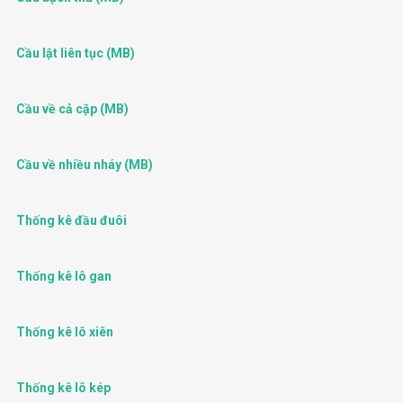
Cầu lật liên tục (MB)
Cầu về cả cặp (MB)
Cầu về nhiều nháy (MB)
Thống kê đầu đuôi
Thống kê lô gan
Thống kê lô xiên
Thống kê lô kép