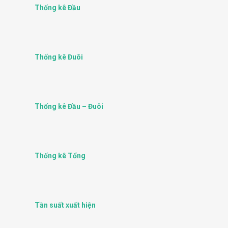
Thống kê Đầu
Thống kê Đuôi
Thống kê Đầu – Đuôi
Thống kê Tổng
Tần suất xuất hiện