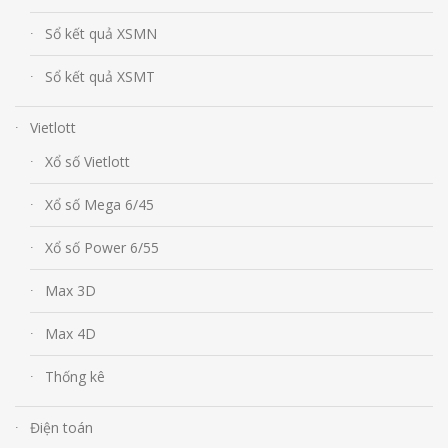
Sổ kết quả XSMN
Sổ kết quả XSMT
Vietlott
Xổ số Vietlott
Xổ số Mega 6/45
Xổ số Power 6/55
Max 3D
Max 4D
Thống kê
Điện toán