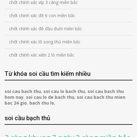
chốt chính xác víp 3 càng miền bắc
chốt chính xác đề 6 con miền bắc
chốt chính xác đề đầu đuôi miền bắc
chốt chính xác lô song thủ miền bắc
chốt chính xác xiên 2 lô miền bắc
Từ khóa soi cầu tìm kiếm nhiều
soi cau bach thu
,
soi cau lo bach thu
,
soi cau bach thu
hom nay
,
soi cau lo de bach thu
,
soi cau bach thu mien
bac 24 gio
,
bach thu lo
,
soi cầu bạch thủ