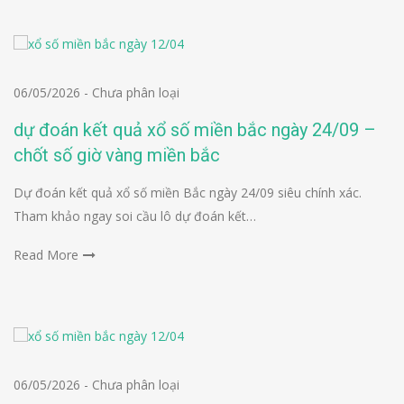
06/05/2026
-
Chưa phân loại
dự đoán kết quả xổ số miền bắc ngày 24/09 –
chốt số giờ vàng miền bắc
Dự đoán kết quả xổ số miền Bắc ngày 24/09 siêu chính xác.
Tham khảo ngay soi cầu lô dự đoán kết…
Read More
06/05/2026
-
Chưa phân loại