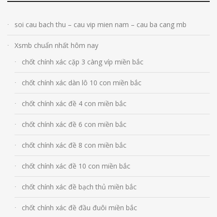
soi cau bach thu – cau vip mien nam – cau ba cang mb
Xsmb chuẩn nhất hôm nay
chốt chính xác cặp 3 càng víp miền bắc
chốt chính xác dàn lô 10 con miền bắc
chốt chính xác đề 4 con miền bắc
chốt chính xác đề 6 con miền bắc
chốt chính xác đề 8 con miền bắc
chốt chính xác đề 10 con miền bắc
chốt chính xác đề bạch thủ miền bắc
chốt chính xác đề đầu đuôi miền bắc