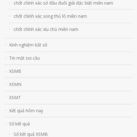
chốt chính xác sớ đầu đuôi giải đặc biệt miền nam
chốt chính xác song thủ lô miền nam
chốt chính xác xíu chủ miền nam
Kinh nghiệm bắt số
Tin mật soi cầu
XSMB
XSMN
XSMT
Kết quả hôm nay
Sổ kết quả
Sổ kết quả XSMB