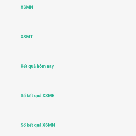
XSMN
XSMT
Kết quả hôm nay
Sổ kết quả XSMB
Sổ kết quả XSMN