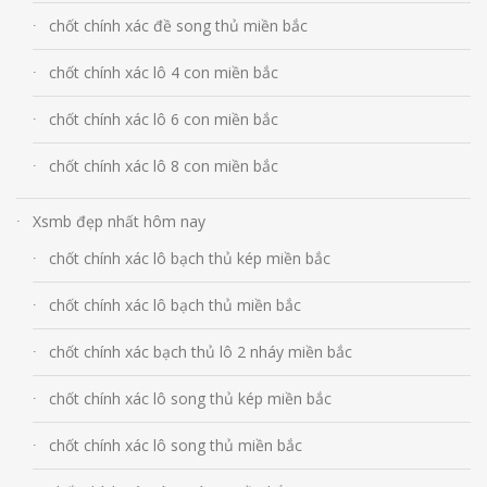
chốt chính xác đề song thủ miền bắc
chốt chính xác lô 4 con miền bắc
chốt chính xác lô 6 con miền bắc
chốt chính xác lô 8 con miền bắc
Xsmb đẹp nhất hôm nay
chốt chính xác lô bạch thủ kép miền bắc
chốt chính xác lô bạch thủ miền bắc
chốt chính xác bạch thủ lô 2 nháy miền bắc
chốt chính xác lô song thủ kép miền bắc
chốt chính xác lô song thủ miền bắc