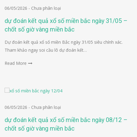
06/05/2026
-
Chưa phân loại
dự đoán kết quả xổ số miền bắc ngày 31/05 –
chốt số giờ vàng miền bắc
Dự đoán kết quả xổ số miền Bắc ngày 31/05 siêu chính xác.
Tham khảo ngay soi cầu lô dự đoán kết…
Read More
06/05/2026
-
Chưa phân loại
dự đoán kết quả xổ số miền bắc ngày 08/12 –
chốt số giờ vàng miền bắc