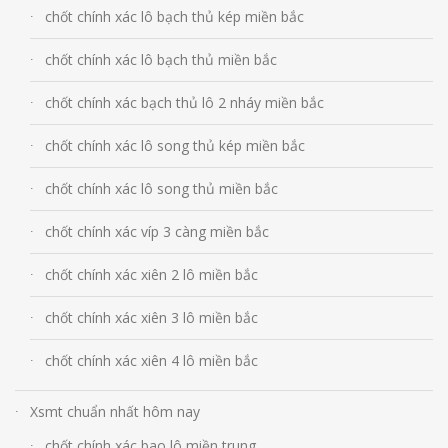
chốt chính xác lô bạch thủ kép miền bắc
chốt chính xác lô bạch thủ miền bắc
chốt chính xác bạch thủ lô 2 nháy miền bắc
chốt chính xác lô song thủ kép miền bắc
chốt chính xác lô song thủ miền bắc
chốt chính xác víp 3 càng miền bắc
chốt chính xác xiên 2 lô miền bắc
chốt chính xác xiên 3 lô miền bắc
chốt chính xác xiên 4 lô miền bắc
Xsmt chuẩn nhất hôm nay
chốt chính xác bao lô miền trung