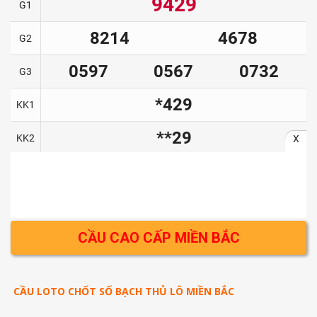
CẦU CAO CẤP MIỀN BẮC
CẦU LOTO CHỐT SỐ BẠCH THỦ LÔ MIỀN BẮC