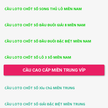
CẦU LOTO CHỐT SỐ SONG THỦ LÔ MIỀN NAM
CẦU LOTO CHỐT SỐ ĐẦU ĐUÔI GIẢI 8 MIỀN NAM
CẦU LOTO CHỐT SỐ ĐẦU ĐUÔI ĐẶC BIỆT MIỀN NAM
CẦU LOTO CHỐT SỐ LÔ 3 SỐ MIỀN NAM
CẦU CAO CẤP MIỀN TRUNG VÍP
CẦU LOTO CHỐT SỐ Xỉu Chủ MIỀN TRUNG
CẦU LOTO CHỐT SỐ GIẢI ĐẶC BIỆT MIỀN TRUNG