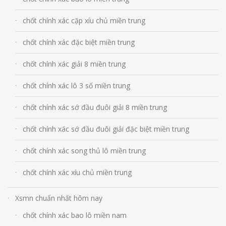
chốt chính xác cặp xíu chủ miền trung
chốt chính xác đặc biệt miền trung
chốt chính xác giải 8 miền trung
chốt chính xác lô 3 số miền trung
chốt chính xác sớ đầu đuôi giải 8 miền trung
chốt chính xác sớ đầu đuôi giải đặc biệt miền trung
chốt chính xác song thủ lô miền trung
chốt chính xác xíu chủ miền trung
Xsmn chuẩn nhất hôm nay
chốt chính xác bao lô miền nam