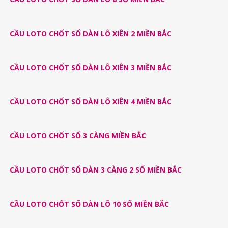
CẦU LOTO CHỐT SỐ DÀN LÔ XIÊN 2 MIỀN BẮC
CẦU LOTO CHỐT SỐ DÀN LÔ XIÊN 3 MIỀN BẮC
CẦU LOTO CHỐT SỐ DÀN LÔ XIÊN 4 MIỀN BẮC
CẦU LOTO CHỐT SỐ 3 CÀNG MIỀN BẮC
CẦU LOTO CHỐT SỐ DÀN 3 CÀNG 2 SỐ MIỀN BẮC
CẦU LOTO CHỐT SỐ DÀN LÔ 10 SỐ MIỀN BẮC