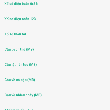
Xổ số điện toán 6x36
Xổ số điện toán 123
Xổ số thần tài
Cầu bạch thủ (MB)
Cầu lật liên tục (MB)
Cầu về cả cặp (MB)
Cầu về nhiều nháy (MB)