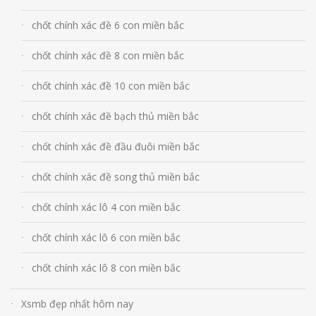
chốt chính xác đề 6 con miền bắc
chốt chính xác đề 8 con miền bắc
chốt chính xác đề 10 con miền bắc
chốt chính xác đề bạch thủ miền bắc
chốt chính xác đề đầu đuôi miền bắc
chốt chính xác đề song thủ miền bắc
chốt chính xác lô 4 con miền bắc
chốt chính xác lô 6 con miền bắc
chốt chính xác lô 8 con miền bắc
Xsmb đẹp nhất hôm nay