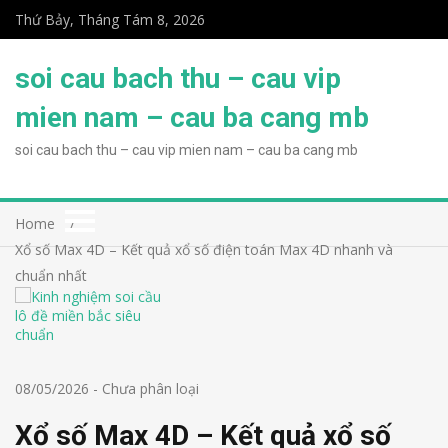
Thứ Bảy, Tháng Tám 8, 2026
soi cau bach thu – cau vip
mien nam – cau ba cang mb
soi cau bach thu – cau vip mien nam – cau ba cang mb
Home
Xổ số Max 4D – Kết quả xổ số điện toán Max 4D nhanh và
chuẩn nhất
08/05/2026
-
Chưa phân loại
Xổ số Max 4D – Kết quả xổ số