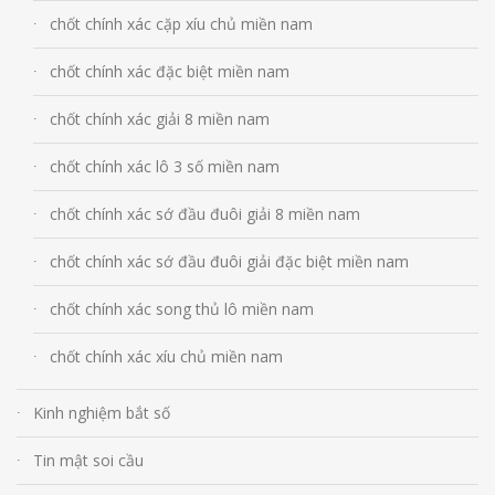
chốt chính xác cặp xíu chủ miền nam
chốt chính xác đặc biệt miền nam
chốt chính xác giải 8 miền nam
chốt chính xác lô 3 số miền nam
chốt chính xác sớ đầu đuôi giải 8 miền nam
chốt chính xác sớ đầu đuôi giải đặc biệt miền nam
chốt chính xác song thủ lô miền nam
chốt chính xác xíu chủ miền nam
Kinh nghiệm bắt số
Tin mật soi cầu