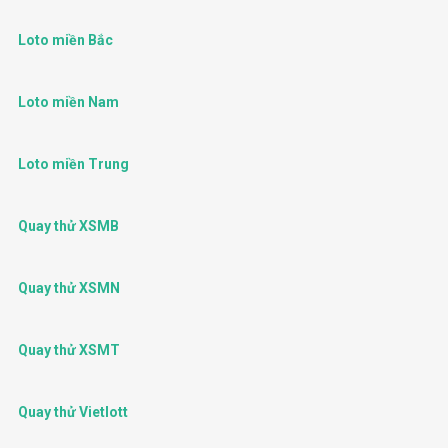
Loto miền Bắc
Loto miền Nam
Loto miền Trung
Quay thử XSMB
Quay thử XSMN
Quay thử XSMT
Quay thử Vietlott