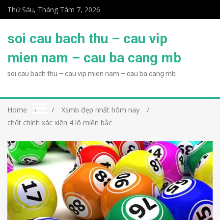
Thứ Sáu, Tháng Tám 7, 2026
soi cau bach thu – cau vip
mien nam – cau ba cang mb
soi cau bach thu – cau vip mien nam – cau ba cang mb
Home
Xsmb đẹp nhất hôm nay
chốt chính xác xiên 4 lô miền bắc