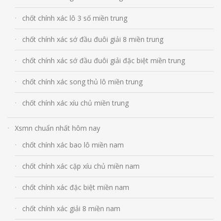
chốt chính xác lô 3 số miền trung
chốt chính xác sớ đầu đuôi giải 8 miền trung
chốt chính xác sớ đầu đuôi giải đặc biệt miền trung
chốt chính xác song thủ lô miền trung
chốt chính xác xíu chủ miền trung
Xsmn chuẩn nhất hôm nay
chốt chính xác bao lô miền nam
chốt chính xác cặp xíu chủ miền nam
chốt chính xác đặc biệt miền nam
chốt chính xác giải 8 miền nam