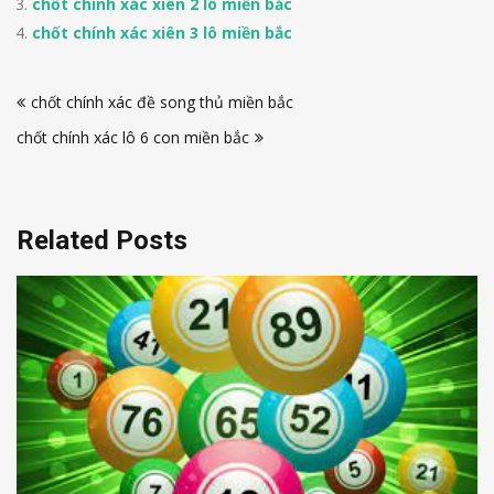
chốt chính xác xiên 2 lô miền bắc
chốt chính xác xiên 3 lô miền bắc
Điều
chốt chính xác đề song thủ miền bắc
hướng
chốt chính xác lô 6 con miền bắc
bài
viết
Related Posts