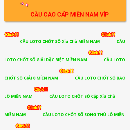
CẦU CAO CẤP MIỀN NAM VÍP
CẦU LOTO CHỐT SỐ Xỉu Chủ MIỀN NAM
CẦU
LOTO CHỐT SỐ GIẢI ĐẶC BIỆT MIỀN NAM
CẦU LOTO
CHỐT SỐ GIẢI 8 MIỀN NAM
CẦU LOTO CHỐT SỐ BAO
LÔ MIỀN NAM
CẦU LOTO CHỐT SỐ Cặp Xỉu Chủ
MIỀN NAM
CẦU LOTO CHỐT SỐ SONG THỦ LÔ MIỀN