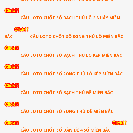
CẦU LOTO CHỐT SỐ BẠCH THỦ LÔ 2 NHÁY MIỀN
BẮC
CẦU LOTO CHỐT SỐ SONG THỦ LÔ MIỀN BẮC
CẦU LOTO CHỐT SỐ BẠCH THỦ LÔ KÉP MIỀN BẮC
CẦU LOTO CHỐT SỐ SONG THỦ LÔ KÉP MIỀN BẮC
CẦU LOTO CHỐT SỐ BẠCH THỦ ĐỀ MIỀN BẮC
CẦU LOTO CHỐT SỐ SONG THỦ ĐỀ MIỀN BẮC
CẦU LOTO CHỐT SỐ DÀN ĐỀ 4 SỐ MIỀN BẮC