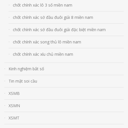
chốt chính xác lô 3 số miền nam
chốt chính xác sớ đầu đuôi giải 8 miền nam
chốt chính xác sớ đầu đuôi giải đặc biệt miền nam
chốt chính xác song thủ lô miền nam
chốt chính xác xíu chủ miền nam
Kinh nghiệm bắt số
Tin mật soi cầu
XSMB
XSMN
XSMT