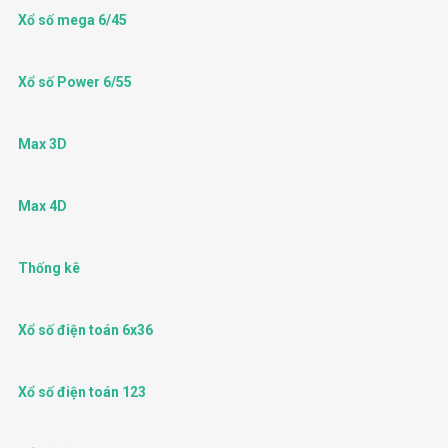
Xổ số mega 6/45
Xổ số Power 6/55
Max 3D
Max 4D
Thống kê
Xổ số điện toán 6x36
Xổ số điện toán 123