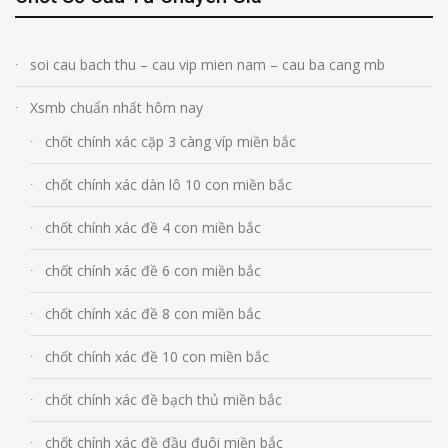
soi cau bach thu – cau vip mien nam – cau ba cang mb
Xsmb chuẩn nhất hôm nay
chốt chính xác cặp 3 càng víp miền bắc
chốt chính xác dàn lô 10 con miền bắc
chốt chính xác đề 4 con miền bắc
chốt chính xác đề 6 con miền bắc
chốt chính xác đề 8 con miền bắc
chốt chính xác đề 10 con miền bắc
chốt chính xác đề bạch thủ miền bắc
chốt chính xác đề đầu đuôi miền bắc