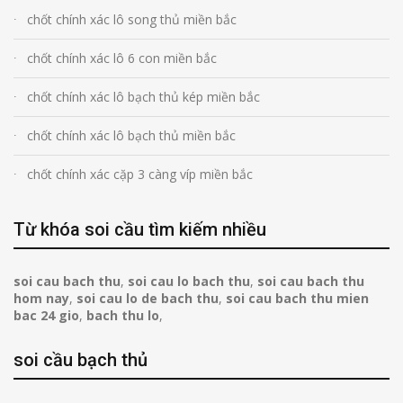
chốt chính xác lô song thủ miền bắc
chốt chính xác lô 6 con miền bắc
chốt chính xác lô bạch thủ kép miền bắc
chốt chính xác lô bạch thủ miền bắc
chốt chính xác cặp 3 càng víp miền bắc
Từ khóa soi cầu tìm kiếm nhiều
soi cau bach thu
,
soi cau lo bach thu
,
soi cau bach thu
hom nay
,
soi cau lo de bach thu
,
soi cau bach thu mien
bac 24 gio
,
bach thu lo
,
soi cầu bạch thủ