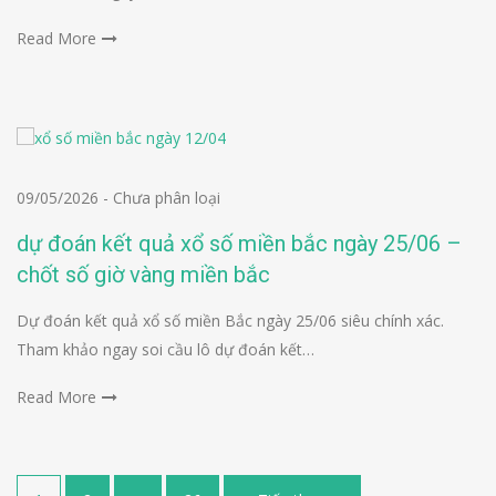
Read More
09/05/2026
-
Chưa phân loại
dự đoán kết quả xổ số miền bắc ngày 25/06 –
chốt số giờ vàng miền bắc
Dự đoán kết quả xổ số miền Bắc ngày 25/06 siêu chính xác.
Tham khảo ngay soi cầu lô dự đoán kết…
Read More
Điều