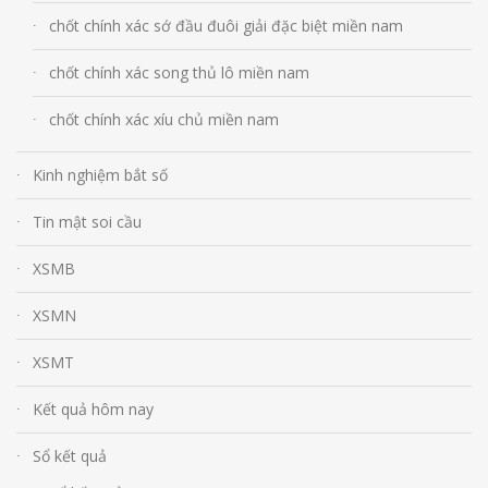
chốt chính xác sớ đầu đuôi giải đặc biệt miền nam
chốt chính xác song thủ lô miền nam
chốt chính xác xíu chủ miền nam
Kinh nghiệm bắt số
Tin mật soi cầu
XSMB
XSMN
XSMT
Kết quả hôm nay
Sổ kết quả