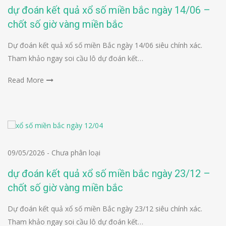
dự đoán kết quả xổ số miền bắc ngày 14/06 –
chốt số giờ vàng miền bắc
Dự đoán kết quả xổ số miền Bắc ngày 14/06 siêu chính xác.
Tham khảo ngay soi cầu lô dự đoán kết…
Read More
09/05/2026
-
Chưa phân loại
dự đoán kết quả xổ số miền bắc ngày 23/12 –
chốt số giờ vàng miền bắc
Dự đoán kết quả xổ số miền Bắc ngày 23/12 siêu chính xác.
Tham khảo ngay soi cầu lô dự đoán kết…