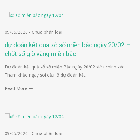
09/05/2026
-
Chưa phân loại
dự đoán kết quả xổ số miền bắc ngày 20/02 –
chốt số giờ vàng miền bắc
Dự đoán kết quả xổ số miền Bắc ngày 20/02 siêu chính xác.
Tham khảo ngay soi cầu lô dự đoán kết…
Read More
09/05/2026
-
Chưa phân loại