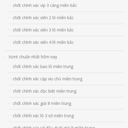
chốt chính xác víp 3 càng miền bắc
chốt chính xác xiên 2 lô miền bắc
chốt chính xác xiên 3 lô miền bắc
chốt chính xác xiên 4 lô miền bắc
Xsmt chuẩn nhất hôm nay
chốt chính xác bao lô miền trung
chốt chính xác cặp xíu chủ miền trung
chốt chính xác đặc biệt miền trung
chốt chính xác giải 8 miền trung
chốt chính xác lô 3 số miền trung
chốt chính xác sớ đầu đuôi giải 8 miền trung