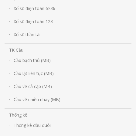
Xổ số điện toán 6×36
Xổ số điện toán 123
Xổ số thần tài
TK Cầu
Cầu bạch thủ (MB)
Cầu lật liên tục (MB)
Cầu về cả cặp (MB)
Cầu về nhiều nháy (MB)
Thống kê
Thống kê đầu đuôi